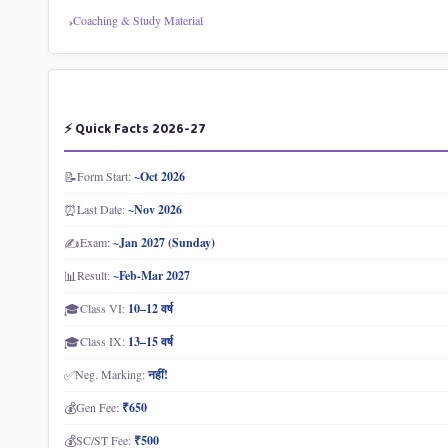
Coaching & Study Material
⚡ Quick Facts 2026-27
📝
Form Start:
~Oct 2026
⏰
Last Date:
~Nov 2026
✍️
Exam:
~Jan 2027 (Sunday)
📊
Result:
~Feb-Mar 2027
🎓
Class VI:
10–12 वर्ष
🎓
Class IX:
13–15 वर्ष
✅
Neg. Marking:
नहीं!
💰
Gen Fee:
₹650
💰
SC/ST Fee:
₹500