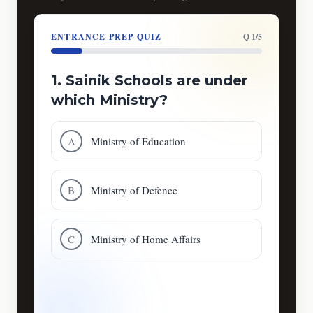
ENTRANCE PREP QUIZ
Q 1/5
1. Sainik Schools are under
which Ministry?
A
Ministry of Education
B
Ministry of Defence
C
Ministry of Home Affairs