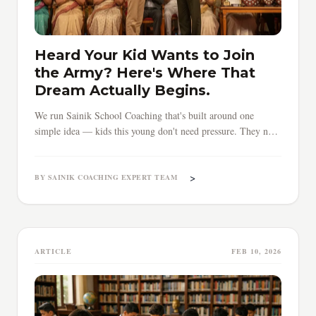
Heard Your Kid Wants to Join
the Army? Here's Where That
Dream Actually Begins.
We run Sainik School Coaching that's built around one
simple idea — kids this young don't need pressure. They need
direction.
>
BY SAINIK COACHING EXPERT TEAM
ARTICLE
FEB 10, 2026