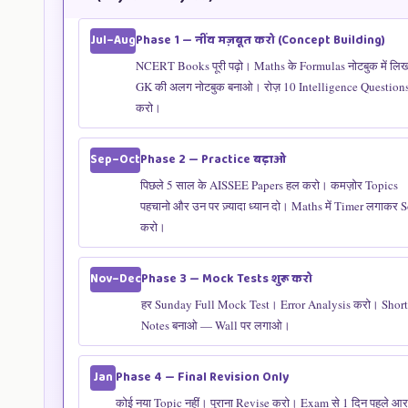
🌎 Social
Phase 1 — नींव मज़बूत करो (Concept Building)
Jul–Aug
25
75
History/Geography
Studies
NCERT Books पूरी पढ़ो। Maths के Formulas नोटबुक में लि
GK की अलग नोटबुक बनाओ। रोज़ 10 Intelligence Question
🧠
करो।
25
25
Reasoning
Intelligence
Phase 2 — Practice बढ़ाओ
Sep–Oct
📖 English
25
25
Grammar/Compre
पिछले 5 साल के AISSEE Papers हल करो। कमज़ोर Topics
400
पहचानो और उन पर ज़्यादा ध्यान दो। Maths में Timer लगाकर 
कुल
150
180 मिनट
Marks
करो।
Qualifying:
Phase 3 — Mock Tests शुरू करो
हर Subject में न्यूनतम 25% + Aggregate 40%। SC/
Nov–Dec
⚠️
No Negative Marking!
लिए Relative Merit।
हर Sunday Full Mock Test। Error Analysis करो। Short
Notes बनाओ — Wall पर लगाओ।
Phase 4 — Final Revision Only
Jan
कोई नया Topic नहीं। पुराना Revise करो। Exam से 1 दिन पहले आर