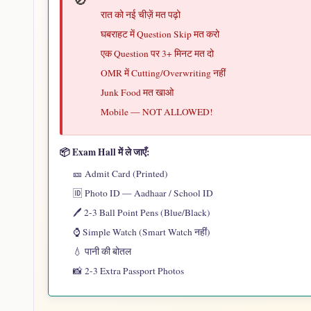
रात को नई चीज़ें मत पढ़ो
🌍
घबराहट में Question Skip मत करो
एक Question पर 3+ मिनट मत दो
General Knowledge
OMR में Cutting/Overwriting नहीं
रोज़ पढ़ो
Junk Food मत खाओ
दैनिक जागरण / अमर उजाला पढ़ो
Mobile — NOT ALLOWED!
Indian Army की जानकारी रखो
Lucent's GK (Hindi) — Best Book
📦 Exam Hall में ले जाएँ:
🎫 Admit Card (Printed)
🆔 Photo ID — Aadhaar / School ID
🖊️ 2-3 Ball Point Pens (Blue/Black)
⌚ Simple Watch (Smart Watch नहीं)
💧 पानी की बोतल
📸 2-3 Extra Passport Photos