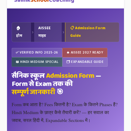
Sainik
School
Coaching
🏠
AISSEE
📋 Admission Form
›
›
होम
गाइड
Guide
✅ VERIFIED INFO 2025-26
🔥 AISSEE 2027 READY
📖 HINDI MEDIUM SPECIAL
🗂️ EXPANDABLE GUIDE
सैनिक स्कूल
Admission Form
—
Form से Exam तक की
सम्पूर्ण जानकारी
🎯
Form कब आता है? Fees कितनी है? Exam के कितने Phases हैं?
Hindi Medium के छात्र कैसे तैयारी करें? — हर सवाल का
जवाब, सरल हिंदी में, Expandable Sections में।