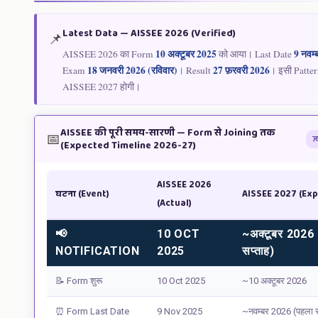
Latest Data — AISSEE 2026 (Verified)
📌
10 अक्टूबर 2025
9 नवम्
AISSEE 2026 का Form
को आया। Last Date
18 जनवरी 2026 (रविवार)
27 फ़रवरी 2026
Exam
। Result
। इसी Patter
AISSEE 2027 होगी।
AISSEE की पूरी समय-सारणी — Form से Joining तक
📅
ज़
(Expected Timeline 2026-27)
AISSEE 2026
घटना (Event)
AISSEE 2027 (Ex
(Actual)
📢
10 OCT
~अक्टूबर 2026
NOTIFICATION
2025
सप्ताह)
📝 Form शुरू
10 Oct 2025
~10 अक्टूबर 2026
⏰ Form Last Date
9 Nov 2025
~नवम्बर 2026 (पहला स