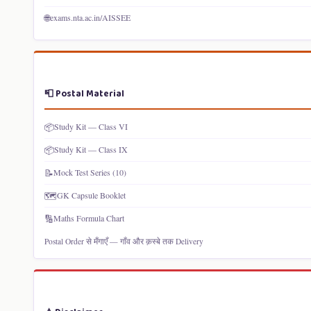
🌐
exams.nta.ac.in/AISSEE
📮 Postal Material
📦
Study Kit — Class VI
📦
Study Kit — Class IX
📝
Mock Test Series (10)
🗺️
GK Capsule Booklet
🔢
Maths Formula Chart
Postal Order से मँगाएँ — गाँव और क़स्बे तक Delivery