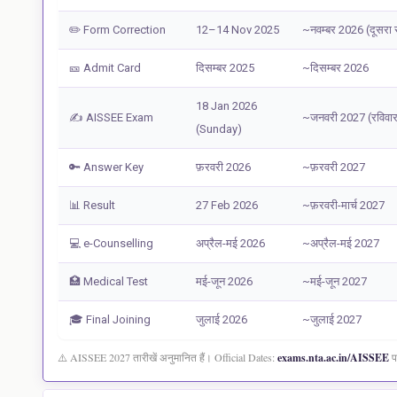
✏️ Form Correction
12–14 Nov 2025
~नवम्बर 2026 (दूसरा स
🎫 Admit Card
दिसम्बर 2025
~दिसम्बर 2026
18 Jan 2026
✍️ AISSEE Exam
~जनवरी 2027 (रविवा
(Sunday)
🔑 Answer Key
फ़रवरी 2026
~फ़रवरी 2027
📊 Result
27 Feb 2026
~फ़रवरी-मार्च 2027
💻 e-Counselling
अप्रैल-मई 2026
~अप्रैल-मई 2027
🏥 Medical Test
मई-जून 2026
~मई-जून 2027
🎓 Final Joining
जुलाई 2026
~जुलाई 2027
⚠️ AISSEE 2027 तारीखें अनुमानित हैं। Official Dates:
exams.nta.ac.in/AISSEE
पर