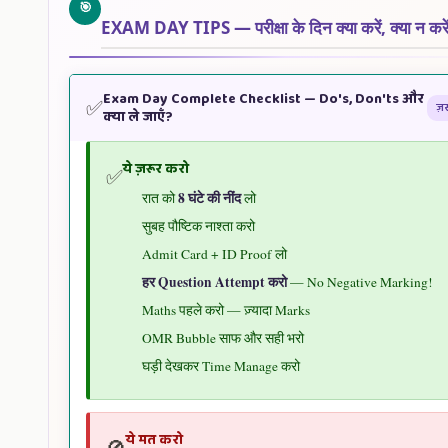
🧠
Edition Available
🎯
EXAM DAY TIPS — परीक्षा के दिन क्या करें, क्या न करे
Lucent's सामान्य ज्ञान (Hindi)
🌏
— GK के लिए सर्वोत्तम
Intelligence
AISSEE Previous Year Question Papers (Solved)
📝
— पिछल
साल के — सबसे ज़रूरी!
Easy Marks
Exam Day Complete Checklist — Do's, Don'ts और
✅
दैनिक जागरण / अमर उजाला
ज़
📰
— रोज़ पढ़ो — Language + GK + C
क्या ले जाएँ?
रोज़ 15-20 Puzzles करो
Affairs तीनों में फ़ायदा
Mirror Image + Series — आसान Marks
RS Aggarwal Reasoning Book (Hindi)
ये ज़रूर करो
✅
8 घंटे की नींद
रात को
लो
सुबह पौष्टिक नाश्ता करो
📖
Admit Card + ID Proof लो
हर Question Attempt करो
— No Negative Marking!
Language — Hindi चुनो!
Maths पहले करो — ज़्यादा Marks
Hindi Advantage
OMR Bubble साफ और सही भरो
Form में Language = Hindi चुनो
घड़ी देखकर Time Manage करो
Hindi Grammar — Sandhi, Samaas
Comprehension — रोज़ अखबार पढ़ो
ये मत करो
🚫