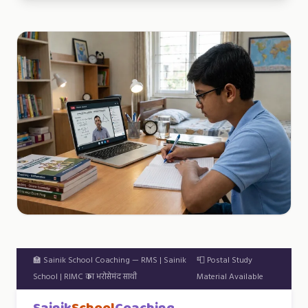
🏫 Sainik School Coaching — RMS | Sainik
📮 Postal Study
School | RIMC का भरोसेमंद साथी
Material Available