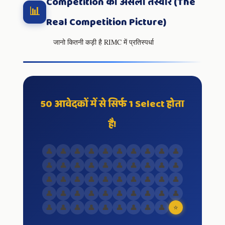
Competition की असली तस्वीर (The
📊
Real Competition Picture)
जानो कितनी कड़ी है RIMC में प्रतिस्पर्धा
50 आवेदकों में से सिर्फ 1 Select होता
है!
👤
👤
👤
👤
👤
👤
👤
👤
👤
👤
👤
👤
👤
👤
👤
👤
👤
👤
👤
👤
👤
👤
👤
👤
👤
👤
👤
👤
👤
👤
👤
👤
👤
👤
👤
👤
👤
👤
👤
👤
👤
👤
👤
👤
👤
👤
👤
👤
👤
⭐