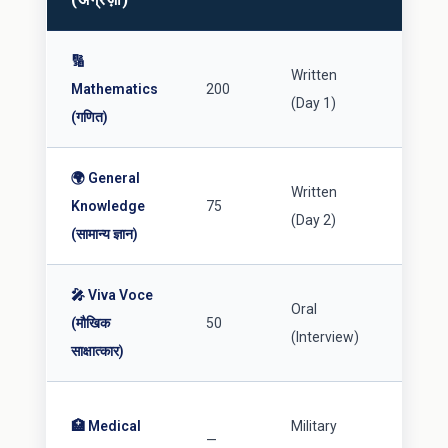
अंक
🔢
50
Written
Mathematics
200
यानी 1
(Day 1)
(गणित)
अंक
🌍 General
50
Written
Knowledge
75
यानी 3
(Day 2)
(सामान्य ज्ञान)
अंक
🎤 Viva Voce
50
Oral
(मौखिक
50
यानी 2
(Interview)
साक्षात्कार)
अंक
Fit
🏥 Medical
Military
—
होना