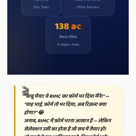
(Est. Year)
(NDA Success)
138 ac
विशाल परिसर
(Campus Area)
"बाबू भैया! ये RIMC का फ़ॉर्म भर दिया मैंने!" —
"वाह भाई, फ़ॉर्म तो भर दिया, अब रिज़ल्ट क्या
होगा?" 😂
जनाब, RIMC में फ़ॉर्म भरना आसान है — लेकिन
सेलेक्शन
उसी का होता है जो सच में तैयार हो!