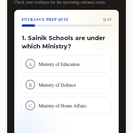
Check your readiness for the upcoming entrance exam.
ENTRANCE PREP QUIZ
Q 1/5
1. Sainik Schools are under
which Ministry?
A
Ministry of Education
B
Ministry of Defence
C
Ministry of Home Affairs