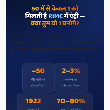
50 में से केवल 1 को
मिलती है
RIMC
में एंट्री —
क्या तुम वो 1 बनोगे?
Rashtriya Indian Military College (राष्ट्रीय भारतीय सैन्य
महाविद्यालय), देहरादून — जहाँ देश के भावी सेनाध्यक्ष तैयार होते
हैं। जानो पूरी सच्चाई, आँकड़े और जीतने की जबरदस्त रणनीति!
~50
2–3%
सीटें प्रति वर्ष
सफलता दर
(Seats/Year)
(Success Rate)
1922
70–80%
स्थापना वर्ष
NDA में जाने की दर