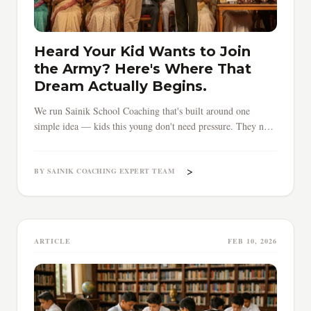
Heard Your Kid Wants to Join
the Army? Here's Where That
Dream Actually Begins.
We run Sainik School Coaching that's built around one
simple idea — kids this young don't need pressure. They need
direction.
>
BY SAINIK COACHING EXPERT TEAM
ARTICLE
FEB 10, 2026