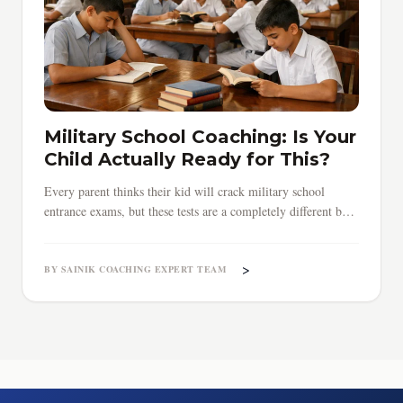
Military School Coaching: Is Your
Child Actually Ready for This?
Every parent thinks their kid will crack military school
entrance exams, but these tests are a completely different ball
game. From choosing the right coaching center to
understanding what RIMC and RMS exams actually demand,
>
here's an honest guide to preparing your child for military
BY SAINIK COACHING EXPERT TEAM
school admissions.