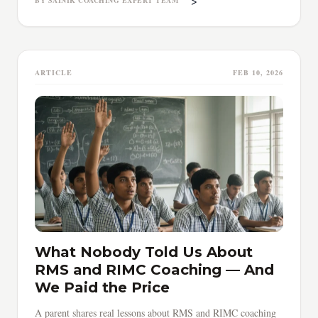
>
BY SAINIK COACHING EXPERT TEAM
ARTICLE
FEB 10, 2026
What Nobody Told Us About
RMS and RIMC Coaching — And
We Paid the Price
A parent shares real lessons about RMS and RIMC coaching