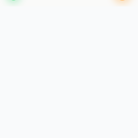
SAINIK COACHING
ACADEMY JAIPUR
India's premier training institute for Sainik School, RMS,
and RIMC exams. We don't just teach for exams; we
build the foundational discipline required for a career in
the armed forces.
Facebook
Instagram
NAVIGATION