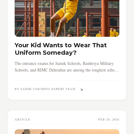
Your Kid Wants to Wear That
Uniform Someday?
The entrance exams for Sainik Schools, Rashtriya Military
Schools, and RIMC Dehradun are among the toughest school-
level tests in India.
>
BY SAINIK COACHING EXPERT TEAM
ARTICLE
FEB 10, 2026