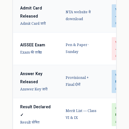
Admit Card
12
NTA website से
Released
Jan
download
2026
Admit Card जारी
18
AISSEE Exam
Pen & Paper ·
Jan
Sunday
Exam की तारीख
2026
Answer Key
11
Provisional +
Released
Feb
Final दोनों
2026
Answer Key जारी
Result Declared
27
Merit List — Class
✓
Feb
VI & IX
2026
Result घोषित