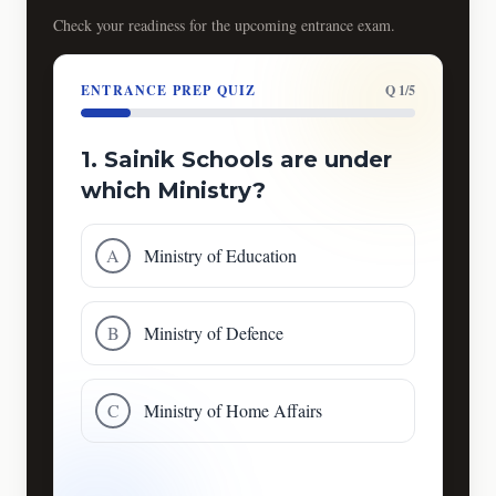
Check your readiness for the upcoming entrance exam.
ENTRANCE PREP QUIZ
Q 1/5
1. Sainik Schools are under
which Ministry?
A
Ministry of Education
B
Ministry of Defence
C
Ministry of Home Affairs