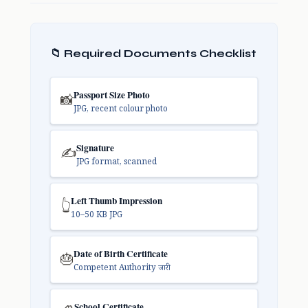
📁 Required Documents Checklist
Passport Size Photo
📸
JPG, recent colour photo
Signature
✍️
JPG format, scanned
Left Thumb Impression
👆
10–50 KB JPG
Date of Birth Certificate
🎂
Competent Authority जारी
School Certificate