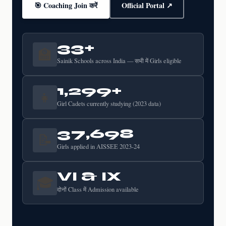
🎯 Coaching Join करें
Official Portal ↗
33+
🏫
Sainik Schools across India — सभी में Girls eligible
1,299+
👧
Girl Cadets currently studying (2023 data)
37,698
📝
Girls applied in AISSEE 2023-24
VI & IX
🎓
दोनों Class में Admission available