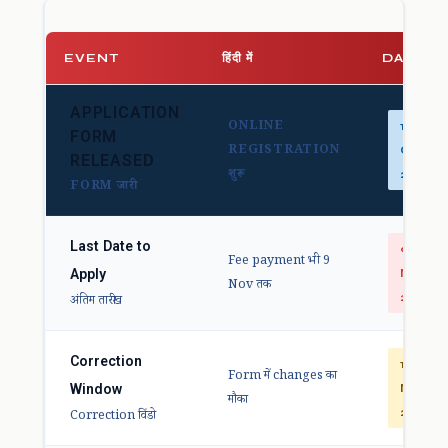
EVENT
हिंदी में
DATE
APPLICATION
ONLINE
10
FORM
REGISTRATION
OCT
RELEASED
शुरू
2025
FORM जारी
Last Date to
9
Fee payment भी 9
Apply
Nov
Nov तक
2025
अंतिम तारीख
Correction
12–14
Form में changes का
Window
Nov
मौका
2025
Correction विंडो