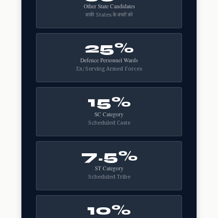
Other State Candidates
बाकी States के बच्चों को
25%
Defence Personnel Wards
Ex/Serving Armed Forces
15%
SC Category
Scheduled Caste
7.5%
ST Category
Scheduled Tribe
10%