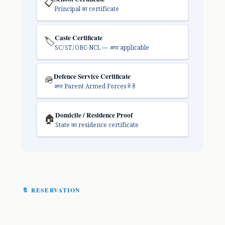
📋
Principal का certificate
Caste Certificate
🏷️
SC/ST/OBC-NCL — अगर applicable
Defence Service Certificate
🪖
अगर Parent Armed Forces में हैं
Domicile / Residence Proof
🏠
State का residence certificate
🔖 RESERVATION