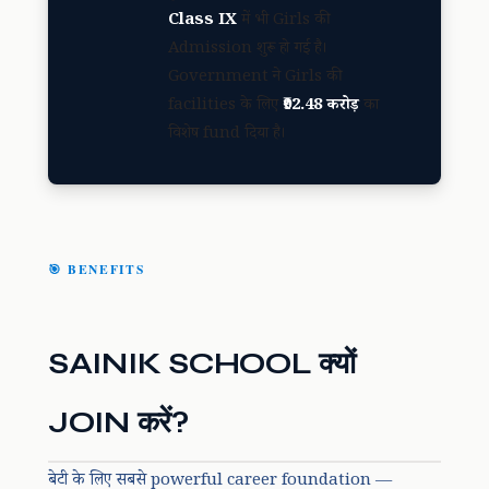
Class IX
में भी Girls की
Admission शुरू हो गई है।
Government ने Girls की
facilities के लिए
₹92.48 करोड़
का
विशेष fund दिया है।
🎯 BENEFITS
SAINIK SCHOOL क्यों
JOIN करें?
बेटी के लिए सबसे powerful career foundation —