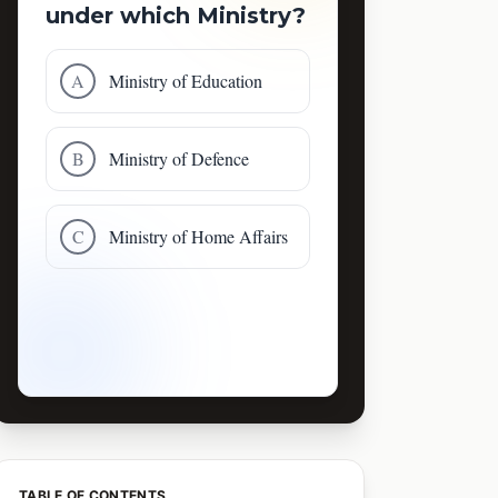
under which Ministry?
A
Ministry of Education
B
Ministry of Defence
C
Ministry of Home Affairs
TABLE OF CONTENTS