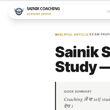
SAINIK COACHING
01
ACADEMY JAIPUR
EXAM PREP
HELPFUL ARTICLE
|
Sainik 
Study — A
QUICK SUMMARY
Coaching लें या self st
देगा।