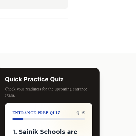
Quick Practice Quiz
Check your readiness for the upcoming entrance
exam.
ENTRANCE PREP QUIZ
Q 1/5
1. Sainik Schools are