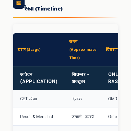
📅
रेखा (Timeline)
समय
चरण (Stage)
(Approximate
विवरण (Detail
Time)
आवेदन
सितम्बर -
ONLINE 
(APPLICATION)
अक्टूबर
RASHTRI
CET परीक्षा
दिसम्बर
OMR Based W
Result & Merit List
जनवरी - फ़रवरी
Official Websi