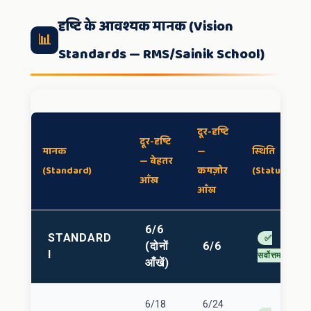
दृष्टि के आवश्यक मानक (Vision
📊
Standards — RMS/Sainik School)
दूर-दृष्टि
दूर-दृष्टि
मानक
—
स्थिति
— बेहतर
(Standard)
कमज़ोर
(Status)
आँख
आँख
6/6
STANDARD
✅
(दोनों
6/6
I
सर्वोत्तम
आँखें)
6/18
6/24