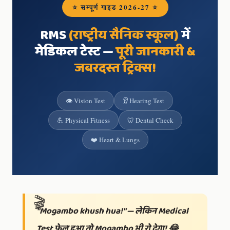
⭐ सम्पूर्ण गाइड 2026-27 ⭐
RMS
(राष्ट्रीय सैनिक स्कूल)
में
मेडिकल टेस्ट —
पूरी जानकारी &
जबरदस्त ट्रिक्स!
👁️ Vision Test
👂 Hearing Test
💪 Physical Fitness
🦷 Dental Check
❤️ Heart & Lungs
"Mogambo khush hua!" — लेकिन Medical
Test फेल हुआ तो Mogambo भी रो देगा! 😂