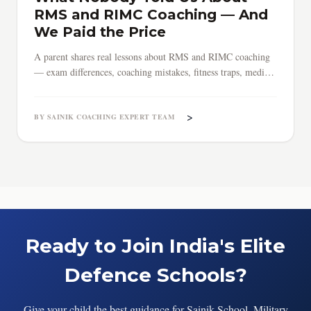
RMS and RIMC Coaching — And
We Paid the Price
A parent shares real lessons about RMS and RIMC coaching
— exam differences, coaching mistakes, fitness traps, medical
surprises, and why early preparation saves everything.
>
BY SAINIK COACHING EXPERT TEAM
Ready to Join India's Elite
Defence Schools?
Give your child the best guidance for Sainik School, Military