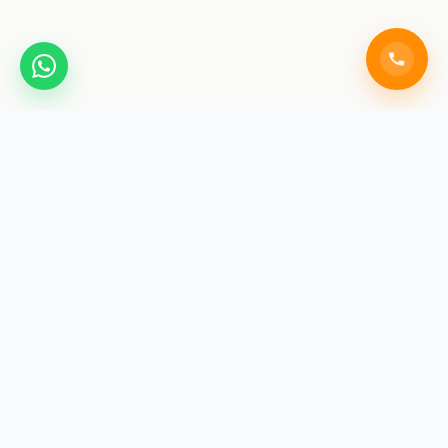
SAINIK COACHING
ACADEMY JAIPUR
India's premier training institute for Sainik School, RMS,
and RIMC exams. We don't just teach for exams; we
build the foundational discipline required for a career in
the armed forces.
Facebook
Instagram