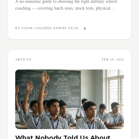
A no-nonsense guide to choosing the right military school
coaching — covering batch sizes, mock tests, physical
training, timing, and red flags parents must know.
>
BY SAINIK COACHING EXPERT TEAM
ARTICLE
FEB 10, 2026
What Nobody Told Us About