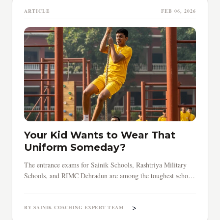
ARTICLE
FEB 06, 2026
Your Kid Wants to Wear That
Uniform Someday?
The entrance exams for Sainik Schools, Rashtriya Military
Schools, and RIMC Dehradun are among the toughest school-
level tests in India.
>
BY SAINIK COACHING EXPERT TEAM