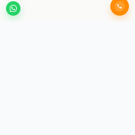
SAINIK COACHING
ACADEMY JAIPUR
India's premier training institute for Sainik School, RMS,
and RIMC exams. We don't just teach for exams; we
build the foundational discipline required for a career in
the armed forces.
Facebook
Instagram