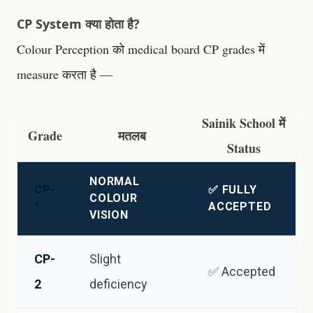
CP System क्या होता है?
Colour Perception को medical board CP grades में
measure करता है —
Sainik School में
Grade
मतलब
Status
NORMAL
CP-
✅ FULLY
COLOUR
1
ACCEPTED
VISION
CP-
Slight
✅ Accepted
2
deficiency