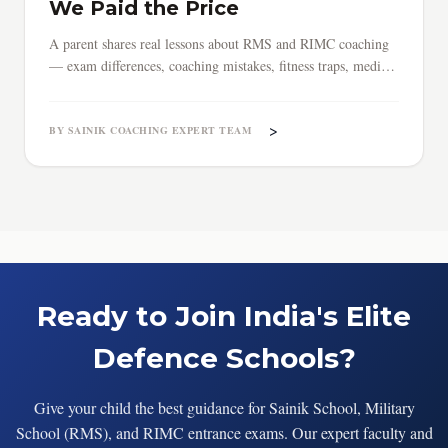
We Paid the Price
A parent shares real lessons about RMS and RIMC coaching
— exam differences, coaching mistakes, fitness traps, medical
surprises, and why early preparation saves everything.
>
BY SAINIK COACHING EXPERT TEAM
Ready to Join India's Elite
Defence Schools?
Give your child the best guidance for Sainik School, Military
School (RMS), and RIMC entrance exams. Our expert faculty and